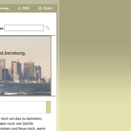
temap
RSS
Druck
en
nst.beratung.
it, mich um das zu kümmern,
er noch viel Zeit für
rieben und freue mich, wenn